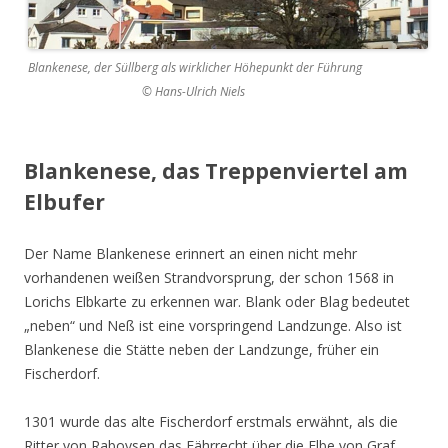
Blankenese, der Süllberg als wirklicher Höhepunkt der Führung
© Hans-Ulrich Niels
Blankenese, das Treppenviertel am
Elbufer
Der Name Blankenese erinnert an einen nicht mehr
vorhandenen weißen Strandvorsprung, der schon 1568 in
Lorichs Elbkarte zu erkennen war. Blank oder Blag bedeutet
„neben“ und Neß ist eine vorspringend Landzunge. Also ist
Blankenese die Stätte neben der Landzunge, früher ein
Fischerdorf.
1301 wurde das alte Fischerdorf erstmals erwähnt, als die
Ritter von Raboysen das Fährrecht über die Elbe von Graf